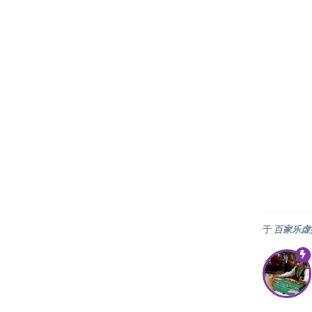
于
百家乐虚