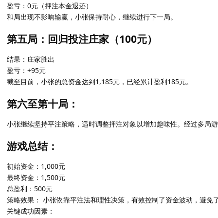
盈亏：0元（押注本金退还）
和局出现不影响输赢，小张保持耐心，继续进行下一局。
第五局：回归投注庄家（100元）
结果：庄家胜出
盈亏：+95元
截至目前，小张的总资金达到1,185元，已经累计盈利185元。
第六至第十局：
小张继续坚持平注策略，适时调整押注对象以增加趣味性。经过多局游
游戏总结：
初始资金：1,000元
最终资金：1,500元
总盈利：500元
策略效果： 小张依靠平注法和理性决策，有效控制了资金波动，避免
关键成功因素：