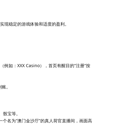
中实现稳定的游戏体验和适度的盈利。
：XXX Casino），首页有醒目的“注册”按
到账。
、骰宝等。
点进一个名为“澳门金沙厅”的真人荷官直播间，画面高