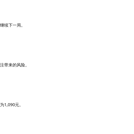
继续下一局。
注带来的风险。
,090元。