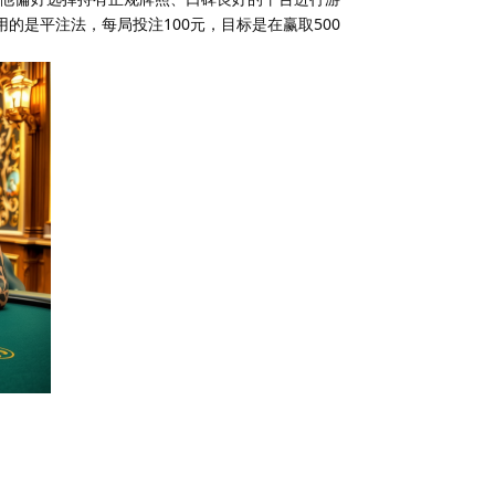
用的是平注法，每局投注100元，目标是在赢取500