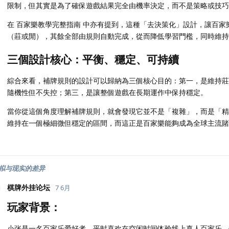
限制，但其實是為了確保遊戲結果完全由機率決定，而不是策略或技巧
在 百家樂教學完整指南 中亦有提到，這種「去決策化」設計，讓百
（莊或閒），其餘全部由規則自動完成，從而降低學習門檻，同時維持
三個設計核心：平衡、穩定、可持續
綜合來看，補牌規則的設計可以歸納為三個核心目的：第一，是維持莊
隨機性但不失控；第三，是讓整個遊戲在長期運作中保持穩定。
當你從這個角度理解補牌規則，就會發現它並不是「複雜」，而是「精
維持在一個極細微但穩定的區間，而這正是百家樂能夠成為全球主流賭
拟与现实的差异
棋牌外挂论坛
7 6月
玩家背景：
小张是一名百家乐爱好者，平时喜欢在空闲时间体验线上真人百家乐。