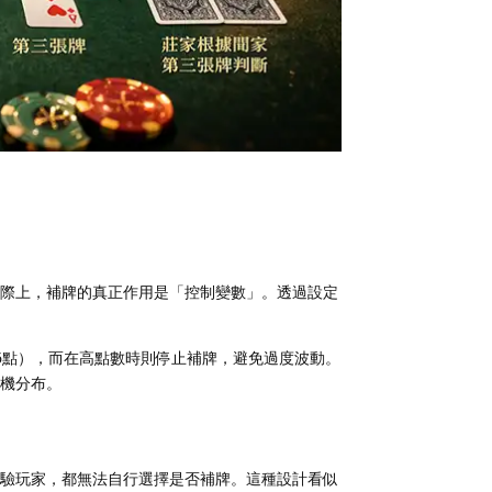
際上，補牌的真正作用是「控制變數」。透過設定
6點），而在高點數時則停止補牌，避免過度波動。
機分布。
驗玩家，都無法自行選擇是否補牌。這種設計看似