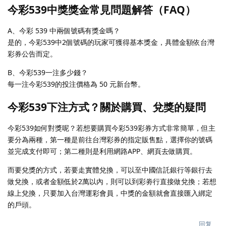
今彩539中獎獎金常見問題解答（FAQ）
A、今彩 539 中兩個號碼有獎金嗎？
是的，今彩539中2個號碼的玩家可獲得基本獎金，具體金額依台灣
彩券公告而定。
B、今彩539一注多少錢？
每一注今彩539的投注價格為 50 元新台幣。
今彩539下注方式？關於購買、兌獎的疑問
今彩539如何對獎呢？若想要購買今彩539彩券方式非常簡單，但主
要分為兩種，第一種是前往台灣彩券的指定販售點，選擇你的號碼
並完成支付即可；第二種則是利用網路APP、網頁去做購買。
而要兌獎的方式，若要走實體兌換，可以至中國信託銀行等銀行去
做兌換，或者金額低於2萬以內，則可以到彩劵行直接做兌換；若想
線上兌換，只要加入台灣運彩會員，中獎的金額就會直接匯入綁定
的戶頭。
回复