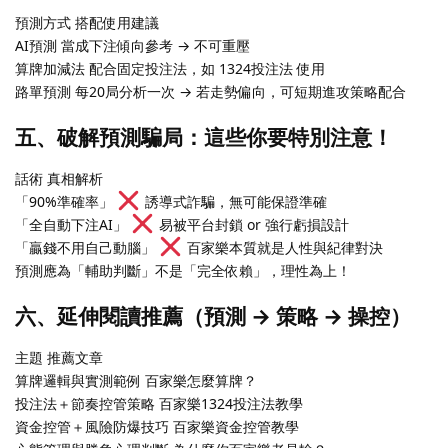
預測方式 搭配使用建議
AI預測 當成下注傾向參考 → 不可重壓
算牌加減法 配合固定投注法，如 1324投注法 使用
路單預測 每20局分析一次 → 若走勢偏向，可短期進攻策略配合
五、破解預測騙局：這些你要特別注意！
話術 真相解析
「90%準確率」
誘導式詐騙，無可能保證準確
「全自動下注AI」
易被平台封鎖 or 強行虧損設計
「贏錢不用自己動腦」
百家樂本質就是人性與紀律對決
預測應為「輔助判斷」不是「完全依賴」，理性為上！
六、延伸閱讀推薦（預測 → 策略 → 操控）
主題 推薦文章
算牌邏輯與實測範例 百家樂怎麼算牌？
投注法＋節奏控管策略 百家樂1324投注法教學
資金控管＋風險防爆技巧 百家樂資金控管教學