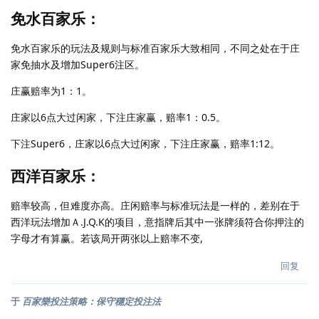
免水百家乐：
免水百家乐的玩法及规则与标准百家乐大致相同，不同之处在于庄
家免抽水及增加Super6注区。
庄赢赔率为1：1。
庄家以6点大过闲家，下注庄家赢，赔率1：0.5。
下注Super6，庄家以6点大过闲家，下注庄家赢，赔率1:12。
西洋百家乐：
赔率较高，但难度亦高。庄闲赔率与标准玩法是一样的，差别在于
西洋玩法增加Ａ.J.Q.K的项目，意指牌后其中一张牌须符合你押注的
字母才有算赢。若该局开两张以上赔率不变,
回复
于
百家樂投注策略：保守穩定投注法