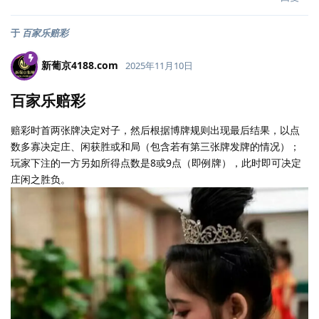
于
百家乐赔彩
新葡京4188.​com
2025年11月10日
百家乐赔彩
赔彩时首两张牌决定对子，然后根据博牌规则出现最后结果，以点
数多寡决定庄、闲获胜或和局（包含若有第三张牌发牌的情况）；
玩家下注的一方另如所得点数是8或9点（即例牌），此时即可决定
庄闲之胜负。