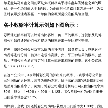
印尼盘与马来盘之间的区别大概就相当于标准盘与香港盘之间的区
别。是一个绝对值大于1的数，为正值时和港赔计算方法一样，为负
值时表示投注者要赢一个单位的金额所需投注的风险金额。
各小数赔率计算示例如下图所示：
彩民通过赔率就可以计算出比赛胜、负、平的概率，这就涉及到博
彩公司如何通过他们分析得到的概率开出一场比赛的赔率。
首先，博彩公司会对双方队伍的各种信息，如参赛队员，球队运作
情况等进行分析，估算出这场比赛胜、负、平三种结果的概率。然
后，博彩公司会通过特定的计算公式开出相应的赔率。这个公式就
是：Y =（1÷X）× R。
在这个公式中，X表示博彩公司估算出来的概率，R表示博彩公司抽
出利润后的返还率，通常为90%左右。所得出的结果Y就是博彩公司
最后开出的赔率了。例如，博彩公司通过分析得出A队胜出的概率为
80%，那么（1÷80%）× 90% = 1.125，那么博彩公司为A队胜出开
出的赔率就会是1.125。
同样的，当我们知道博彩公司为B队获胜开出的赔率为1.30时，我们