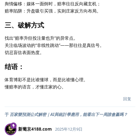
舆情偏移：媒体一面倒时，赔率往往反向藏玄机；
赔率陷阱：升盘吸引买强，实则庄家反方向布局。
三、破解方式
找出“赔率升但投注量也升”的异常点。
关注临场波动的“非线性跳动”——那往往是真信号。
切忌盲信表面热度。
结语：
体育博彩不是比谁懂球，而是比谁懂心理。
懂赔率的语言，才懂庄家的心。
回复
于
百家樂預測公式解密｜AI與統計學應用，能看出下一局誰會贏嗎？
新葡京4188.​com
2025年12月9日