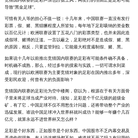
导致“黑金足球”。
可惜有关人等的担心不值一驳：十几年来，中国联赛一直没有发行
彩票，假、赌、黑猖獗程度人所皆知，每年地下足彩吸纳的资金数
以百亿元计；欧洲联赛设置了五花八门的彩票类型，也并未因此造
成假球、赌博的泛滥。一言以蔽之，足彩绝对不是造成假、赌、黑
的原因，相反，只要监管到位，它能最大程度遏制假、赌、黑。
如果说十几年以前推出竞猜国内联赛的足彩有可能条件确不具备，
时机确不成熟，那么，经过多年的摸索与实践，一切可谓水到渠
成，现行的以欧洲联赛为主要竞猜对象的足彩在国内推出多年，深
受彩民欢迎，何曾有大的负面影响？
竞猜国内联赛的足彩沦为空中楼阁，窃以为，根源在于有关方面骨
子里未将足球当成产业对待。须知，足彩是个千亿元级的超级金
矿，有了它，中国足球不仅不用愁生计问题，还将带动整个产业的
迅猛发展。谁说中国足球冲入世界杯就叫成功？能够一年赚个几百
亿元，就算永远不进世界杯又怎么样？
足彩是个好东西，正如股市是个好东西。中国股市不乏内幕交易及
弄虚作假现象，有人说连赌场都不如，难道就不开了吗？有问题怕