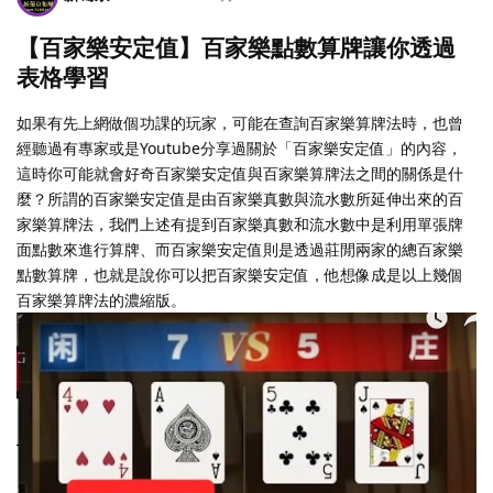
【百家樂安定值】百家樂點數算牌讓你透過
表格學習
如果有先上網做個功課的玩家，可能在查詢百家樂算牌法時，也曾
經聽過有專家或是Youtube分享過關於「百家樂安定值」的內容，
這時你可能就會好奇百家樂安定值與百家樂算牌法之間的關係是什
麼？所謂的百家樂安定值是由百家樂真數與流水數所延伸出來的百
家樂算牌法，我們上述有提到百家樂真數和流水數中是利用單張牌
面點數來進行算牌、而百家樂安定值則是透過莊閒兩家的總百家樂
點數算牌，也就是說你可以把百家樂安定值，他想像成是以上幾個
百家樂算牌法的濃縮版。