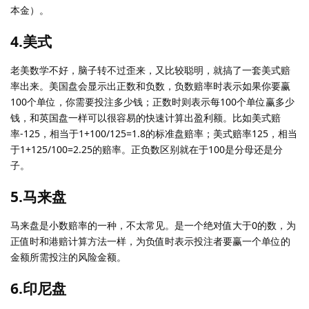
本金）。
4.美式
老美数学不好，脑子转不过歪来，又比较聪明，就搞了一套美式赔
率出来。美国盘会显示出正数和负数，负数赔率时表示如果你要赢
100个单位，你需要投注多少钱；正数时则表示每100个单位赢多少
钱，和英国盘一样可以很容易的快速计算出盈利额。比如美式赔
率-125，相当于1+100/125=1.8的标准盘赔率；美式赔率125，相当
于1+125/100=2.25的赔率。正负数区别就在于100是分母还是分
子。
5.马来盘
马来盘是小数赔率的一种，不太常见。是一个绝对值大于0的数，为
正值时和港赔计算方法一样，为负值时表示投注者要赢一个单位的
金额所需投注的风险金额。
6.印尼盘