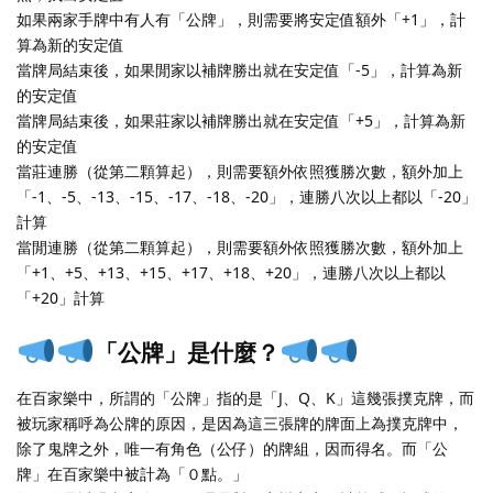
如果兩家手牌中有人有「公牌」，則需要將安定值額外「+1」，計
算為新的安定值
當牌局結束後，如果閒家以補牌勝出就在安定值「-5」，計算為新
的安定值
當牌局結束後，如果莊家以補牌勝出就在安定值「+5」，計算為新
的安定值
當莊連勝（從第二顆算起），則需要額外依照獲勝次數，額外加上
「-1、-5、-13、-15、-17、-18、-20」，連勝八次以上都以「-20」
計算
當閒連勝（從第二顆算起），則需要額外依照獲勝次數，額外加上
「+1、+5、+13、+15、+17、+18、+20」，連勝八次以上都以
「+20」計算
「公牌」是什麼？
在百家樂中，所謂的「公牌」指的是「J、Q、K」這幾張撲克牌，而
被玩家稱呼為公牌的原因，是因為這三張牌的牌面上為撲克牌中，
除了鬼牌之外，唯一有角色（公仔）的牌組，因而得名。而「公
牌」在百家樂中被計為「０點。」