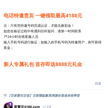
电话特邀贵宾 一键领取最高4188元
注：只有凭特邀号码完成认证，才能兑换彩金！
如您在验证过程中有遇到任何疑问，请第一时间联系
7*24小时在线客服人员
输入手机号码进行验证；如输入的手机号码为特邀用户，则可获得
奖金；
新人专属礼包 首存即送8888元礼金
回复
于
【百家樂安定值】百家樂點數算牌讓你透過表格學習
新葡京4188.​com
11 3月