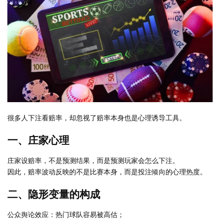
很多人下注看赔率，却忽视了赔率本身也是心理诱导工具。
一、庄家心理
庄家设赔率，不是预测结果，而是预测玩家会怎么下注。
因此，赔率波动反映的不是比赛本身，而是投注倾向的心理热度。
二、隐形变量的构成
公众舆论效应：热门球队容易被高估；