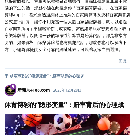
想要那個複雜，希望可以輕輕鬆鬆地獲得一個最佳推薦值並且不費
腦的下注的話，那麼小編在此推薦你「百家樂算牌器」。在百家樂
算牌app中，程式會透過網路上推薦的百家樂算牌系統和百家樂算牌
公式進行計算，讓你不用充當一個人體百家樂記牌器，就可以透過
百家樂算牌app來輕鬆幫你完成攻略。當然如果玩家想要透過下載百
家樂算牌器，以做進一步的準確性計算或是驗算的話，都是非常方
便的。如果你對百家樂算牌器也有興趣的話，那麼你也可以參考下
方，小編為你提供安全可靠的網址連結，可以讓玩家自由選擇。
回复
于
体育博彩的“隐形变量”：赔率背后的心理战
新葡京4188.​com
2025年12月28日
体育博彩的“隐形变量”：赔率背后的心理战