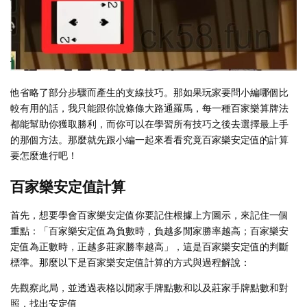
他省略了部分步驟而產生的支線技巧。那如果玩家要問小編哪個比
較有用的話，我只能跟你說條條大路通羅馬，每一種百家樂算牌法
都能幫助你獲取勝利，而你可以在學習所有技巧之後去選擇最上手
的那個方法。那麼就先跟小編一起來看看究竟百家樂安定值的計算
要怎麼進行吧！
百家樂安定值計算
首先，想要學會百家樂安定值你要記住根據上方圖示，來記住一個
重點：「百家樂安定值為負數時，負越多閒家勝率越高；百家樂安
定值為正數時，正越多莊家勝率越高」，這是百家樂安定值的判斷
標準。那麼以下是百家樂安定值計算的方式與過程解說：
先觀察此局，並透過表格以閒家手牌點數和以及莊家手牌點數和對
照，找出安定值