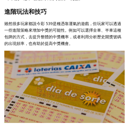
進階玩法和技巧
雖然很多玩家都說今彩 539是種憑靠運氣的遊戲，但玩家可以透過
一些進階策略來增加中獎的可能性。例如可以選擇全車、半車這種
包牌的方式，去提升整體的中獎機率，或者利用分析歷史開獎號碼
的出現頻率，也有助於提高中獎機會。