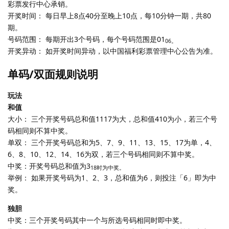
彩票发行中心承销。
开奖时间： 每日早上8点40分至晚上10点，每10分钟一期，共80
期。
号码范围： 每期开出3个号码，每个号码范围是01
06。
开奖异动： 如开奖时间异动，以中国福利彩票管理中心公告为准。
单码/双面规则说明
玩法
和值
大小： 三个开奖号码总和值1117为大，总和值410为小，若三个号
码相同则不算中奖。
单双： 三个开奖号码总和为5、7、9、11、13、15、17为单，4、
6、8、10、12、14、16为双，若三个号码相同则不算中奖。
中奖：开奖号码总和值为3
18时为中奖。
举例： 如果开奖号码为1、2、3，总和值为6，则投注「6」即为中
奖。
独胆
中奖：三个开奖号码其中一个与所选号码相同时即中奖。