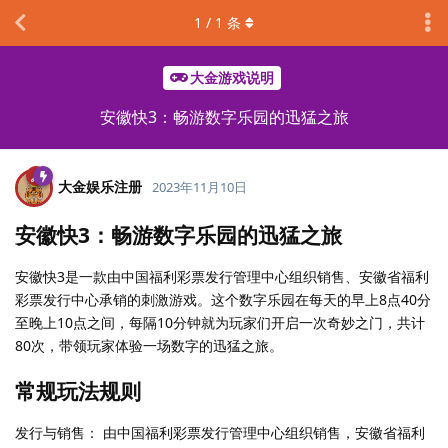
1
/
1
条
大金游戏说明
安徽快3：畅游数字乐园的迅猛之旅
大金娱乐注册
2023年11月10日
安徽快3：畅游数字乐园的迅猛之旅
安徽快3是一款由中国福利彩票发行管理中心组织销售、安徽省福利
彩票发行中心承销的刺激游戏。这个数字乐园在每天的早上8点40分
至晚上10点之间，每隔10分钟就为玩家们开启一次奇妙之门，共计
80次，带领玩家体验一场数字的迅猛之旅。
常规玩法规则
发行与销售： 由中国福利彩票发行管理中心组织销售，安徽省福利