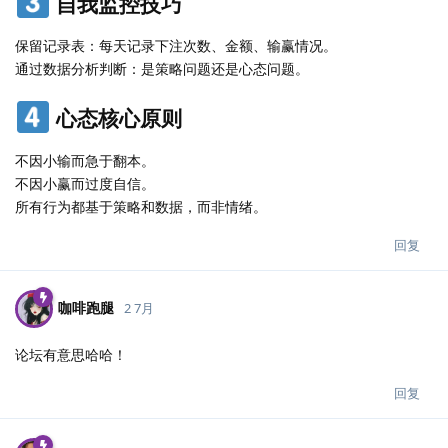
自我监控技巧
保留记录表：每天记录下注次数、金额、输赢情况。
通过数据分析判断：是策略问题还是心态问题。
心态核心原则
不因小输而急于翻本。
不因小赢而过度自信。
所有行为都基于策略和数据，而非情绪。
回复
咖啡跑腿
2 7月
论坛有意思哈哈！
回复