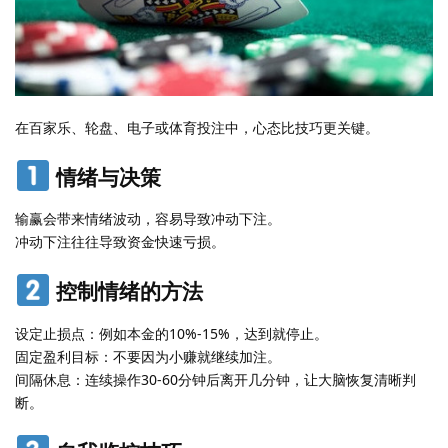
在百家乐、轮盘、电子或体育投注中，心态比技巧更关键。
情绪与决策
输赢会带来情绪波动，容易导致冲动下注。
冲动下注往往导致资金快速亏损。
控制情绪的方法
设定止损点：例如本金的10%-15%，达到就停止。
固定盈利目标：不要因为小赚就继续加注。
间隔休息：连续操作30-60分钟后离开几分钟，让大脑恢复清晰判
断。