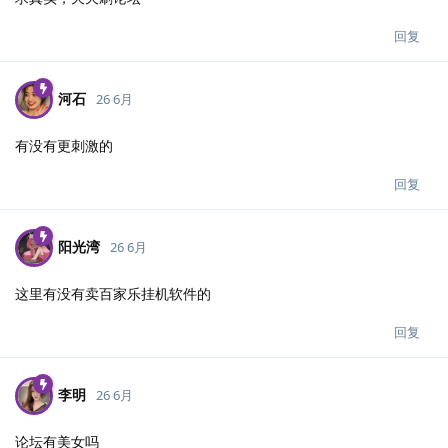
回复
河石
26 6月
有没有更刺激的
回复
阳光湾
26 6月
这里有没有卖百家乐挂机软件的
回复
李明
26 6月
论坛有美女吗