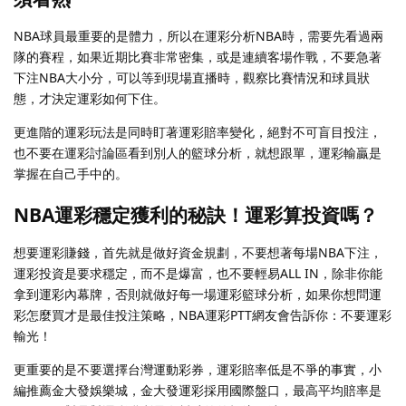
NBA球員最重要的是體力，所以在運彩分析NBA時，需要先看過兩
隊的賽程，如果近期比賽非常密集，或是連續客場作戰，不要急著
下注NBA大小分，可以等到現場直播時，觀察比賽情況和球員狀
態，才決定運彩如何下住。
更進階的運彩玩法是同時盯著運彩賠率變化，絕對不可盲目投注，
也不要在運彩討論區看到別人的籃球分析，就想跟單，運彩輸贏是
掌握在自己手中的。
NBA運彩穩定獲利的秘訣！運彩算投資嗎？
想要運彩賺錢，首先就是做好資金規劃，不要想著每場NBA下注，
運彩投資是要求穩定，而不是爆富，也不要輕易ALL IN，除非你能
拿到運彩內幕牌，否則就做好每一場運彩籃球分析，如果你想問運
彩怎麼買才是最佳投注策略，NBA運彩PTT網友會告訴你：不要運彩
輸光！
更重要的是不要選擇台灣運動彩券，運彩賠率低是不爭的事實，小
編推薦金大發娛樂城，金大發運彩採用國際盤口，最高平均賠率是