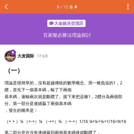
8
/
12
条
大金娱乐交流区
百家樂必勝法理論探討
大发国际
17 6月
（一）
理論是很簡單的，沒有超越傳統的數學概念。用一條負追的1，2
纜，首先下一個基本碼，輸了下兩個
基本碼，連輸兩次就是斷纜了。接下來把這條1，2纜分為兩個部
分。第一部分是連續贏了兩個基本碼
，發生的概率是：
（+ + ）¼ （+-+）⅛ （-++）⅛ （-+-+）1/16 ¼+⅛+⅛+1/16=9/16
第二部分是在沒有連續贏到兩個基本碼後就斷纜了，