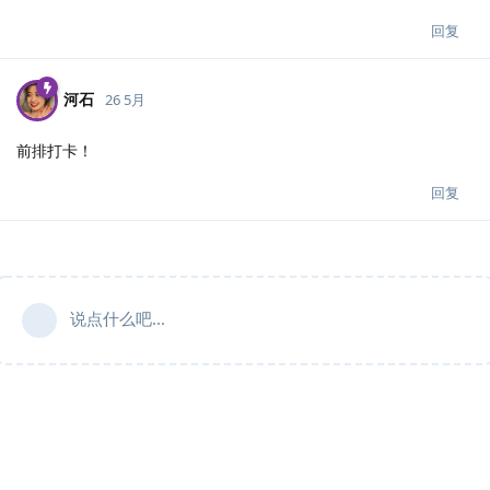
回复
河石
26 5月
前排打卡！
回复
说点什么吧...