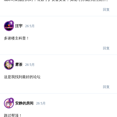
回复
汪宇
26 5月
多谢楼主科普！
回复
雾茶
26 5月
这是我找到最好的论坛
回复
安静的房间
26 5月
路过帮顶！