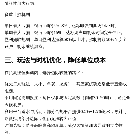
情绪性加大行为。
多重止损机制
单日最大亏损：银行roll的5%–8%，达标即强制离场24小时。
单周最大亏损：银行roll的15%，达标则当周剩余时间完全停止。
盈利提取规则：单日盈利达预算50%以上时，强制提取50%至安全
账户，剩余继续游戏。
三、玩法与时机优化，降低单位成本
在负期望值框架内，选择边际较低的路径：
优先二元玩法（大小、单双、龙虎），其庄家优势通常低于直选或
组选。
采用固定周期投注：每日仅参与固定期数（例如30–50期），避免全
天候刷屏。
利用平台返水与活动：部分合规平台提供0.5%–1.5%返水，累计可
略微抵消部分边际，但仍无法转为正值。
时间选择：避开高峰期高频刷单，减少因情绪加速导致的过度投
注。