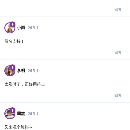
回复
小雨
26 5月
留名支持！
回复
李明
26 5月
太及时了，正好用得上！
回复
周杰
26 5月
又来混个脸熟～