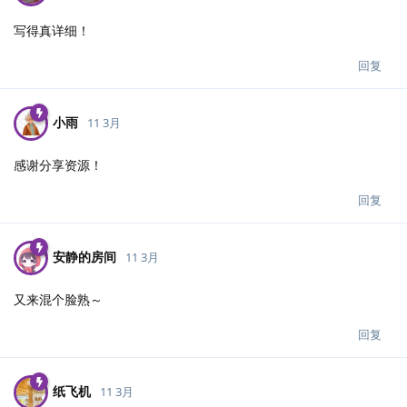
写得真详细！
回复
小雨
11 3月
感谢分享资源！
回复
安静的房间
11 3月
又来混个脸熟～
回复
纸飞机
11 3月