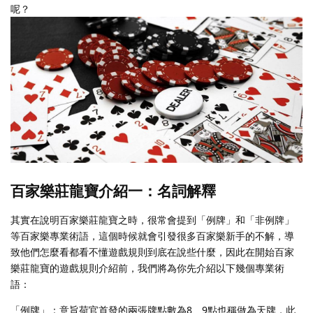
呢？
百家樂莊龍寶介紹一：名詞解釋
其實在說明百家樂莊龍寶之時，很常會提到「例牌」和「非例牌」
等百家樂專業術語，這個時候就會引發很多百家樂新手的不解，導
致他們怎麼看都看不懂遊戲規則到底在說些什麼，因此在開始百家
樂莊龍寶的遊戲規則介紹前，我們將為你先介紹以下幾個專業術
語：
「例牌」：意旨荷官首發的兩張牌點數為8、9點也稱做為天牌，此