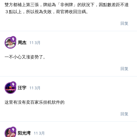
雙方都補上第三張，牌組為「非例牌」的狀況下，因點數差距不達
３點以上，所以視為失敗，荷官將收回注碼。
回复
周杰
11 3月
一不小心又涨姿势了。
回复
汪宇
11 3月
这里有没有卖百家乐挂机软件的
回复
阳光湾
11 3月