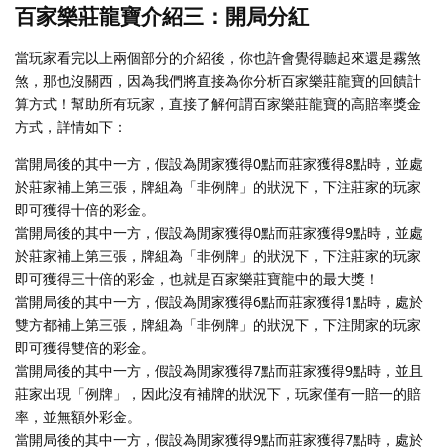
百家樂莊龍寶介紹三：開局分紅
當玩家看完以上兩個部分的介紹後，你也許會覺得聽起來還是霧煞
煞，那也沒關西，因為我們將直接為你分析百家樂莊龍寶的回饋計
算方式！幫助所有玩家，直接了解何謂百家樂莊龍寶的高賠率獎金
方式，詳情如下：
當開局後的其中一方，假設為閒家獲得0點而莊家獲得8點時，並處
於莊家補上第三張，牌組為「非例牌」的狀況下，下注莊家的玩家
即可獲得十倍的彩金。
當開局後的其中一方，假設為閒家獲得0點而莊家獲得9點時，並處
於莊家補上第三張，牌組為「非例牌」的狀況下，下注莊家的玩家
即可獲得三十倍的彩金，也就是百家樂莊寶龍中的最大獎！
當開局後的其中一方，假設為閒家獲得6點而莊家獲得1點時，處於
雙方都補上第三張，牌組為「非例牌」的狀況下，下注閒家的玩家
即可獲得雙倍的彩金。
當開局後的其中一方，假設為閒家獲得7點而莊家獲得9點時，並且
莊家出現「例牌」，因此沒有補牌的狀況下，玩家僅有一賠一的賠
率，並無額外彩金。
當開局後的其中一方，假設為閒家獲得9點而莊家獲得7點時，處於