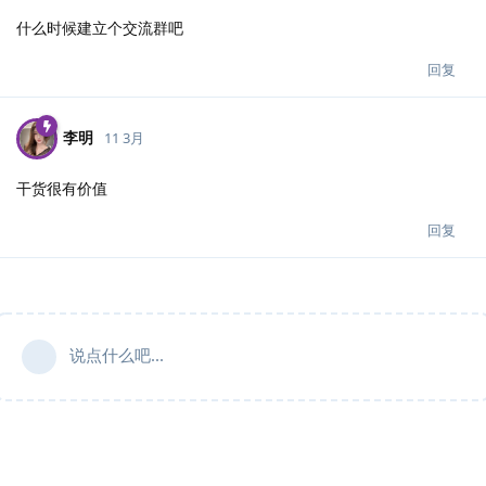
什么时候建立个交流群吧
回复
李明
11 3月
干货很有价值
回复
说点什么吧...