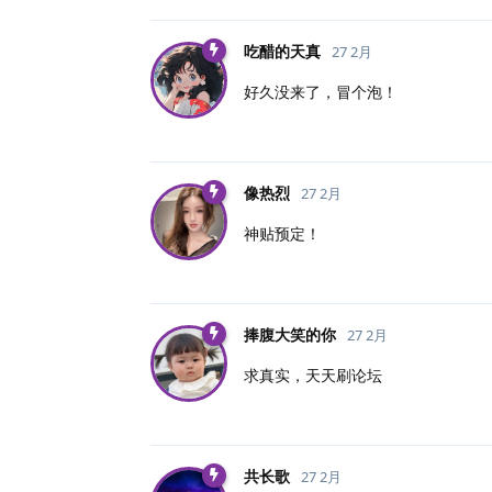
吃醋的天真
27 2月
好久没来了，冒个泡！
像热烈
27 2月
神贴预定！
捧腹大笑的你
27 2月
求真实，天天刷论坛
共长歌
27 2月