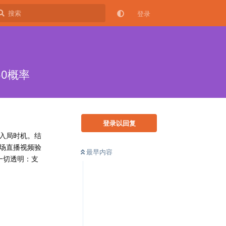
登录
0概率
登录以回复
入局时机。结
现场直播视频验
最早内容
一切透明：支