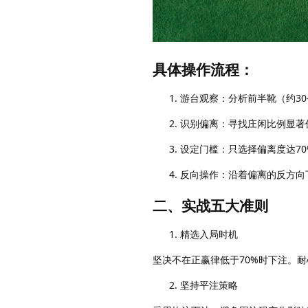
具体操作流程：
游台观察：分析前半靴（约30
识别偏离：寻找庄闲比例显著
设定门槛：只选择偏离度达7
反向操作：沿着偏离的反方向
二、实战五大准则
精选入局时机
坚决不在正赢律低于70%时下注。
坚持平注策略