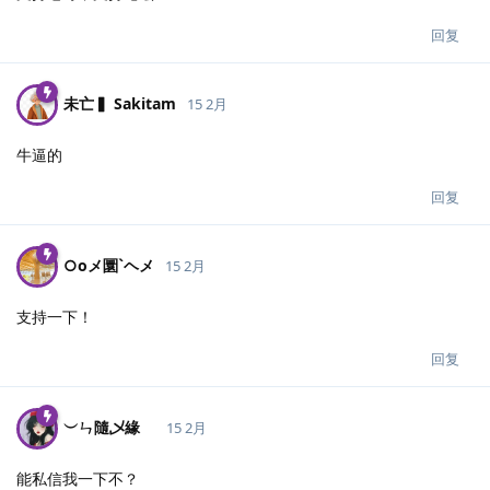
回复
未亡▍ Sakitam
15 2月
牛逼的
回复
○oメ圜`ヘメ
15 2月
支持一下！
回复
︶ㄣ隨乄緣ゞ
15 2月
能私信我一下不？