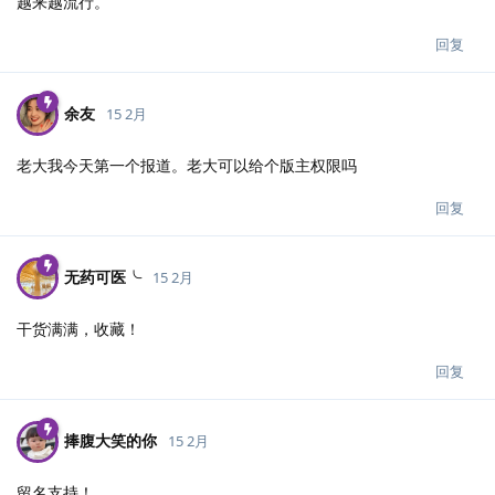
越来越流行。
回复
余友
15 2月
老大我今天第一个报道。老大可以给个版主权限吗
回复
无药可医╰
15 2月
干货满满，收藏！
回复
捧腹大笑的你
15 2月
留名支持！