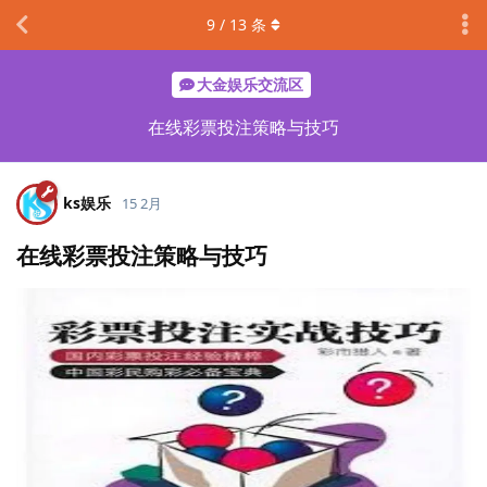
9
/
13
条
大金娱乐交流区
在线彩票投注策略与技巧
ks娱乐
15 2月
在线彩票投注策略与技巧