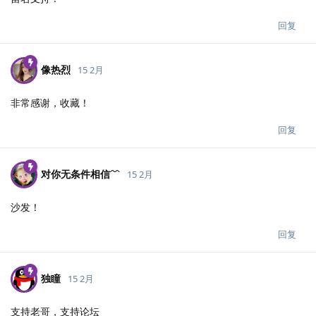
回复
像热烈
15 2月
非常感谢，收藏！
回复
对你无条件相信﹌
15 2月
沙发！
回复
独瞳
15 2月
支持老哥，支持论坛