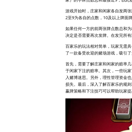
游戏开始时，庄家和闲家各自发两张
2至9为各自的点数，10及以上牌面
如果任何一方的前两张牌点数总和为
决定是否需要再次发牌。在发完所有
百家乐的玩法相对简单，玩家无需具
了一款备受欢迎的赌场游戏，吸引了
首先，需要了解庄家和闲家的赔率几
于闲家下注的赔率。其次，一些玩家
入赌博迷思。另外，理性管理资金也
损失。最后，深入了解百家乐的规则
赢牌策略和下注技巧可以帮助玩家提