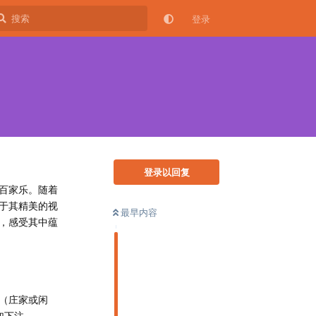
登录
登录以回复
百家乐。随着
于其精美的视
最早内容
，感受其中蕴
（庄家或闲
加下注。