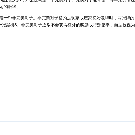
定的赔率。
着一种非完美对子。非完美对子指的是玩家或庄家初始发牌时，两张牌的
一张黑桃8。非完美对子通常不会获得额外的奖励或特殊赔率，而是被视