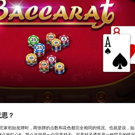
意思？
庄家初始发牌时，两张牌的点数和花色都完全相同的情况。也就是说，如
8点的红心8，那么这就是一个完美对子。完美对子通常是一种罕见的情