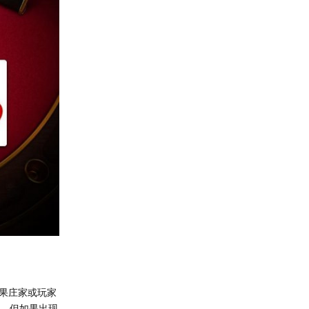
果庄家或玩家
况，但如果出现