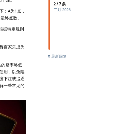
2
/
7
条
二月 2026
下：A为1点，
为最终点数。
根据特定规则
得百家乐成为
最新回复
注的赔率略低
使用，以免陷
度下注或追逐
解一些常见的