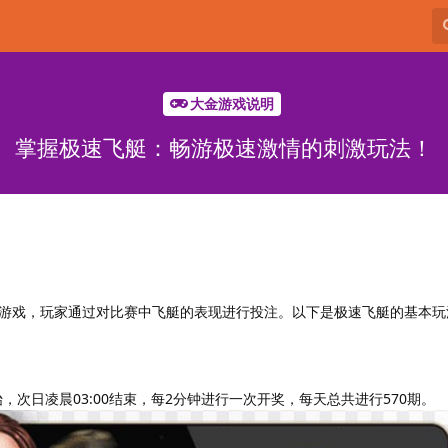
大金游戏说明
掌握极速飞艇：畅游极速激情的刺激玩法！
游戏，玩家通过对比赛中飞艇的表现进行投注。以下是极速飞艇的基本玩
开始，次日凌晨03:00结束，每2分钟进行一次开奖，每天总共进行570期。