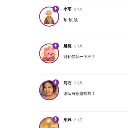
小雨
8 1月
顶 顶 顶
晨晓
8 1月
能私信我一下不？
河石
8 1月
论坛有意思哈哈！
湖风
8 1月