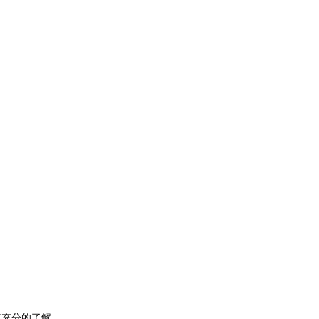
有充分的了解。