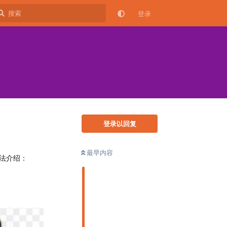
登录
登录以回复
最早内容
法介绍：