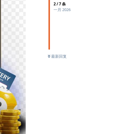
2
/
7
条
一月 2026
最新回复