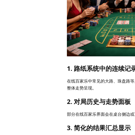
1. 路纸系统中的连续记
在线百家乐中常见的大路、珠盘路等
整体走势呈现。
2. 对局历史与走势面板
部分在线百家乐界面会在桌台侧边或
3. 简化的结果汇总显示