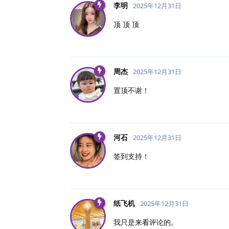
李明
2025年12月31日
顶 顶 顶
周杰
2025年12月31日
置顶不谢！
河石
2025年12月31日
签到支持！
纸飞机
2025年12月31日
我只是来看评论的。