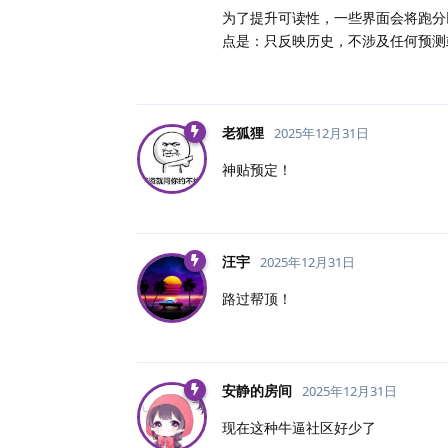
为了提升可读性，一些界面会将跑分
点是：只反映历史，不涉及任何预测
老狐狸
2025年12月31日
神贴预定！
汪宇
2025年12月31日
路过帮顶！
安静的房间
2025年12月31日
现在这种牛逼社区好少了