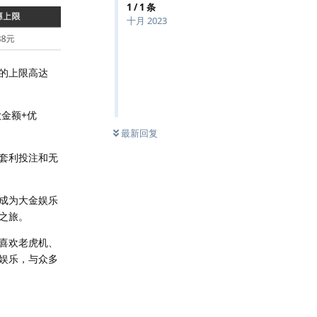
1
/
1
条
十月 2023
的上限高达
金额+优
最新回复
套利投注和无
成为大金娱乐
之旅。
喜欢老虎机、
娱乐，与众多
回复