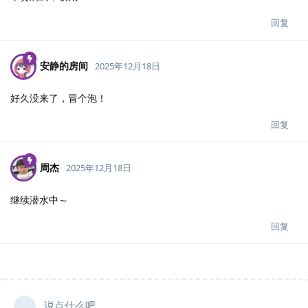
回复
安静的房间
2025年12月18日
好久没来了，冒个泡！
回复
周杰
2025年12月18日
继续潜水中～
回复
说点什么吧...