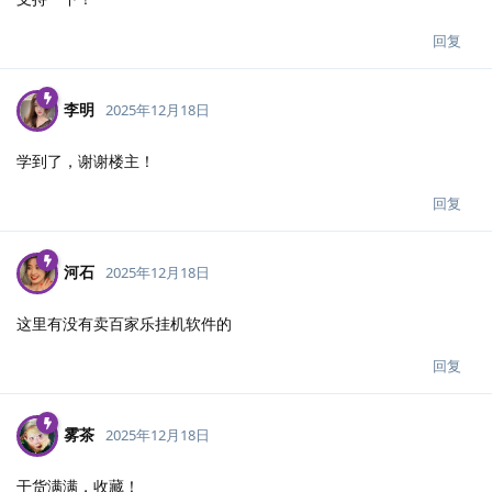
回复
李明
2025年12月18日
学到了，谢谢楼主！
回复
河石
2025年12月18日
这里有没有卖百家乐挂机软件的
回复
雾茶
2025年12月18日
干货满满，收藏！