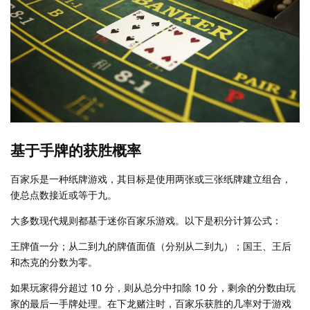
基于手牌的获胜概率
百家乐是一种纸牌游戏，其目标是使用两张或三张纸牌建立组合，
使总点数接近或等于九。
大多数现代规则都基于迷你百家乐游戏。以下是积分计算公式：
王牌值一分；从二到九的牌值面值（分别从二到九）；国王、王后
和杰克的分数为零。
如果玩家得分超过 10 分，则从总分中扣除 10 分，剩余的分数由玩
家的最后一手牌处理。在下龙赌注时，百家乐获胜的几率对于游戏