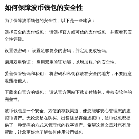
如何保障波币钱包的安全性
为了保障波币钱包的安全性，以下是一些建议：
选择安全的支付钱包： 请选择官方或可信的支付钱包，并查看其安
全性评级。
设置强密码： 设置足够复杂的密码，并定期更改密码。
启用双重验证： 启用双重验证功能，以增加账户的安全性。
妥善保管密码和私钥： 将密码和私钥存放在安全的地方，不要随意
泄露给他人。
下载来自官方的钱包： 请从官方网站下载支付钱包，并核实软件的
完整性。
波币钱包是一个安全、方便的存款渠道，使您能够安心管理您的虚
拟币资产。无论您是在购买、出售还是存储虚拟币，波币钱包都提
供了一种无痛的方式来管理您的数字资产。希望这篇文章对您有所
帮助，让您更好地了解如何使用波币钱包，