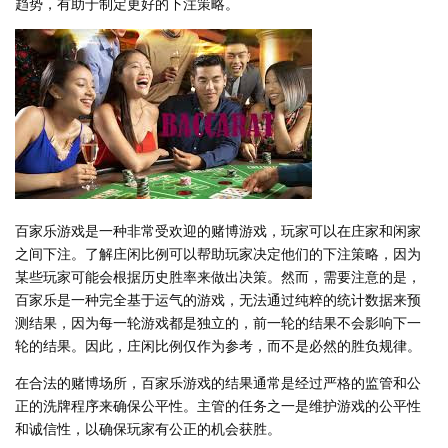
趋势，有助于制定更好的下注策略。
百家乐游戏是一种非常受欢迎的赌博游戏，玩家可以在庄家和闲家
之间下注。了解庄闲比例可以帮助玩家决定他们的下注策略，因为
某些玩家可能会根据历史胜率来做出决策。然而，需要注意的是，
百家乐是一种完全基于运气的游戏，无法通过纯粹的统计数据来预
测结果，因为每一轮游戏都是独立的，前一轮的结果不会影响下一
轮的结果。因此，庄闲比例仅作为参考，而不是必然的胜负规律。
在合法的赌博场所，百家乐游戏的结果通常是经过严格的监管和公
正的洗牌程序来确保公平性。主管的任务之一是维护游戏的公平性
和诚信性，以确保玩家有公正的机会获胜。