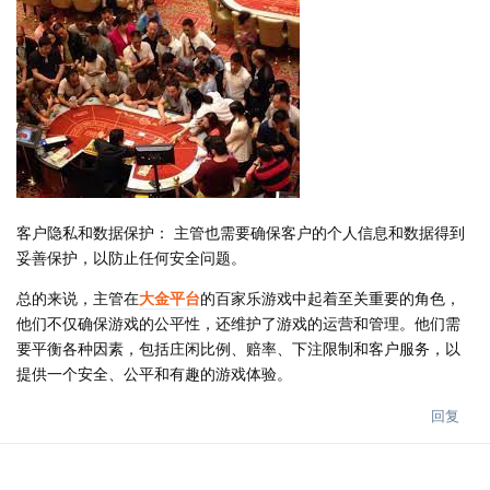
客户隐私和数据保护： 主管也需要确保客户的个人信息和数据得到
妥善保护，以防止任何安全问题。
总的来说，主管在
大金平台
的百家乐游戏中起着至关重要的角色，
他们不仅确保游戏的公平性，还维护了游戏的运营和管理。他们需
要平衡各种因素，包括庄闲比例、赔率、下注限制和客户服务，以
提供一个安全、公平和有趣的游戏体验。
回复