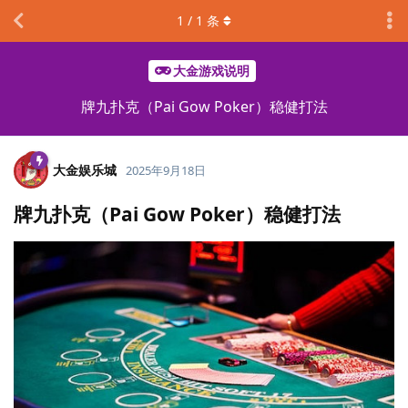
1
/
1
条
大金游戏说明
牌九扑克（Pai Gow Poker）稳健打法
大金娱乐城
2025年9月18日
牌九扑克（Pai Gow Poker）稳健打法