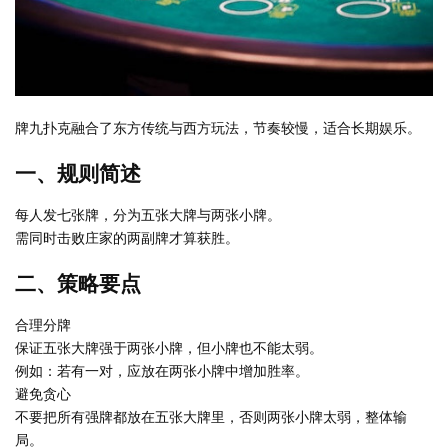
牌九扑克融合了东方传统与西方玩法，节奏较慢，适合长期娱乐。
一、规则简述
每人发七张牌，分为五张大牌与两张小牌。
需同时击败庄家的两副牌才算获胜。
二、策略要点
合理分牌
保证五张大牌强于两张小牌，但小牌也不能太弱。
例如：若有一对，应放在两张小牌中增加胜率。
避免贪心
不要把所有强牌都放在五张大牌里，否则两张小牌太弱，整体输
局。