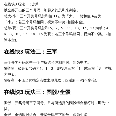
在线快3 玩法一：总和
以全部开出的三个号码、加起来的总和来判定。
总大/小：三个开奖号码总和值 11
为「大」；总和值 4
为
17
10
「小」；若三个号码相同，视为不中奖 (扣除本金)。
总单/双：三个开奖号码总和 5、7、9、11、13、15、17 为单；4、
6、8、10、12、14、16 为双；若三个号码相同，视为不中奖。 (扣
除本金)。
在线快3 玩法二：三军
三个开奖号码其中一个与所选号码相同时、即为中奖。
※举例：如开奖号码为1、1、3，则投注三军「1」或三军「3」皆视
为中奖。
※备注：不论当局指定点数出现几次，仅派彩一次(不翻倍)。
在线快3 玩法三：围骰/全骰
围骰：开奖号码三字同号、且与所选择的围骰组合相符时，即为中
奖。
全骰：全选围骰组合、开奖号码三字同号，即为中奖。