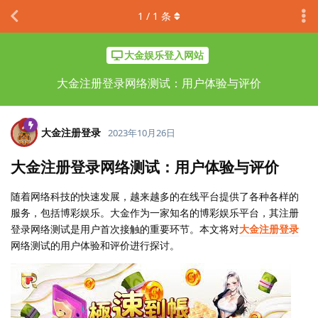
1
/
1
条
大金娱乐登入网站
大金注册登录网络测试：用户体验与评价
大金注册登录
2023年10月26日
大金注册登录网络测试：用户体验与评价
随着网络科技的快速发展，越来越多的在线平台提供了各种各样的
服务，包括博彩娱乐。大金作为一家知名的博彩娱乐平台，其注册
登录网络测试是用户首次接触的重要环节。本文将对
大金注册登录
网络测试的用户体验和评价进行探讨。