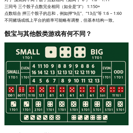
三同号 三个骰子点数完全相同（如全是“3”） 1:150+
点数组合 押三个骰子的总和，例如押“9点”、“13点”等 1:6 – 1:60
不同赌场或线上平台的赔率可能略有调整，但基本结构一致。
骰宝与其他骰类游戏有何不同？