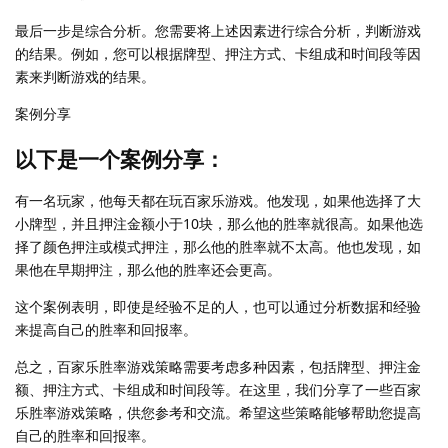
最后一步是综合分析。您需要将上述因素进行综合分析，判断游戏
的结果。例如，您可以根据牌型、押注方式、卡组成和时间段等因
素来判断游戏的结果。
案例分享
以下是一个案例分享：
有一名玩家，他每天都在玩百家乐游戏。他发现，如果他选择了大
小牌型，并且押注金额小于10块，那么他的胜率就很高。如果他选
择了颜色押注或模式押注，那么他的胜率就不太高。他也发现，如
果他在早期押注，那么他的胜率还会更高。
这个案例表明，即使是经验不足的人，也可以通过分析数据和经验
来提高自己的胜率和回报率。
总之，百家乐胜率游戏策略需要考虑多种因素，包括牌型、押注金
额、押注方式、卡组成和时间段等。在这里，我们分享了一些百家
乐胜率游戏策略，供您参考和交流。希望这些策略能够帮助您提高
自己的胜率和回报率。