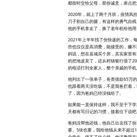
都按时交给父母，那份诚意，差点把
2020年，就上了两个月班，疫情风
刀子割自己的腿，有这样的勇气自残
他的手机拿走了，换了老年机给他用
2021年上半年找了份快递的工作，
些也仅仅是高消费，能接受的，赚不
妈说，想在县城买个房，其实家里有
的把地皮卖了，还从村镇银行借了2
的电话打到全家人，整个亲戚的手机
他列出了一张单子，各类借款65万
也跟着两天没吃饭，不是我爸拦着，
了，因为爸妈已经没钱给了。
如果能一直保持这样，我不至于下学
天都有写日记的习惯，接着往下说吧
爸妈没帮他还钱，他自己出去找了份
要、5块也要，我给他钱从来不超过1
个学生，借不了什么钱，他还教我方