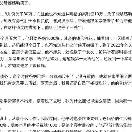
父母都感动哭了。
控，8月份欠了30万，而且他也不知道从哪借的高利贷10万，为了能够感
，却没有勇气肚子承担负债，爸妈没办法，帮着他跟亲戚借来了40万帮
，在这样强度的措施下，他终于消停了一整年。
每个月五六千，他只给爸妈1000块，其余的钱只够花，抽着烟，一天嚼着
到钱，起码能混个日子，也不知道从什么时候开始赌了，到了2022年的3
地皮，盖房子要便宜些，他不愿意，还说谈了个女友，爸妈听着那叫喜出
0万，亲戚那凑了凑，给了他50万，这笔钱第一天给他的，还没到一个星
上，才知道他欠了很多钱。
的债务，这个时候爸妈已经一分钱都没有了，没有帮他，他就在家里闹了
我妈肯定又要去借钱。两天之后，我哥还是自己下楼找吃的，他的苦肉计
期学费都拿不出来。接着说下去吧，我为什么能记得这么清楚，因为我一年
。
班上，从事什么工作，我没过问。他平时也会跟我要钱，爸妈给的生活费
0块，我每个月的生活费就1000，是整个寝室最少的，他还想让我借贷
法，跟室友借，连借钱的理由他都能替我编好，你说他多么聪明？