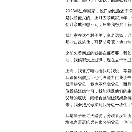
2023年过年回家，他口袋比脸还
是我替他买的。正月去亲戚家拜年，
估计亲戚都想不到，后来我爸买了新
我们家在这个村子里，臭名远扬，谁
那些口诛笔伐，可是父母呢？他们常
之前欠着亲戚的钱都在催着要，我爸
前，我妈都没上过班，现在去干环卫工
上周，我爸打电话给我对我说，等暑
我跟舅妈借点，他们没能力供我读书
我理解父母，我也不怪我父母，而且
位投稿姐姐学习，我能满足他们的生
父母的底线，闹绝食就能让我妈急得
来，我会把父母接到我身边一块住，
我这辈子最讨厌赌徒，旁观者没经历
堆流言蜚语给远在家乡的父母，他们