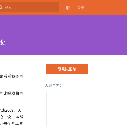
登录
变
登录以回复
家看看我哥的
最早内容
说的比唱戏曲的
成20万。天
心一说，虽然
证每个月工资