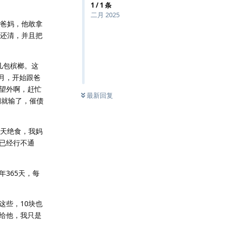
1
/
1
条
二月 2025
动爸妈，他敢拿
他还清，并且把
几包槟榔。这
月，开始跟爸
望外啊，赶忙
最新回复
期就输了，催债
两天绝食，我妈
已经行不通
365天，每
这些，10块也
款给他，我只是