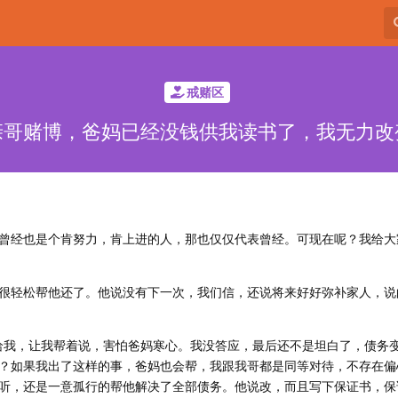
戒赌区
亲哥赌博，爸妈已经没钱供我读书了，我无力改
曾经也是个肯努力，肯上进的人，那也仅仅代表曾经。可现在呢？我给大
上，很轻松帮他还了。他说没有下一次，我们信，还说将来好好弥补家人，
话给我，让我帮着说，害怕爸妈寒心。我没答应，最后还不是坦白了，债务变
？如果我出了这样的事，爸妈也会帮，我跟我哥都是同等对待，不存在偏
听，还是一意孤行的帮他解决了全部债务。他说改，而且写下保证书，保