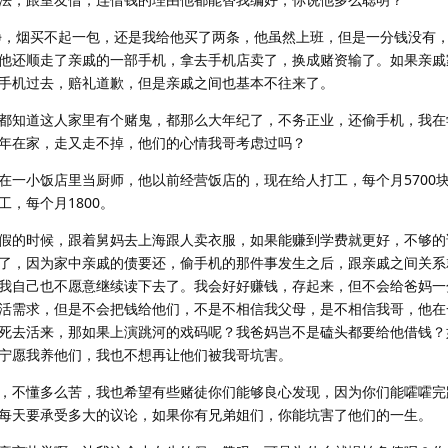
干净，烟买不起一包，还是我给他买了两条，他虽然上班，但是一分钱没有
他还顺走了亲戚的一部手机，拿去手机店卖了，换成赌资输了。如果亲戚
手机过去，赔礼道歉，但是亲戚之间也基本不往来了。
都知道这人家里有个赌鬼，都那么大年纪了，不务正业，还偷手机，我在
年在家，走又走不掉，他们的心情我哥考虑过吗？
在一小饭店里当厨师，他以前经营饭店的，现在给人打工，每个月5700
，每个月1800。
假的时候，跟着舅妈去上海跟人卖衣服，如果能赚到学费就更好，不够的
了，因为家中亲戚的债要还，偷手机的那件事发生之后，跟亲戚之间关系
我自己也不愿意继续读下去了。我会好好赚钱，存起来，但不会给爸妈一
活需求，但是不会把钱给他们，不是不相信我父母，是不相信我哥，他在
死去活来，那如果上演跳河的戏码呢？我爸妈岂不是磕头都要给他借钱？
宁愿我养他们，我也不想再让他们被我哥坑害。
，不懂多么苦，我也希望有些赌徒你们能够良心发现，因为你们能嚯嚯完
每天要承受多大的议论，如果你有兄弟姐们，你能坑害了他们的一生。