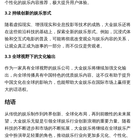
个性化的娱乐内容推荐，极大提升用户体验。
3.2 持续创新的娱乐形式
随着虚拟现实、增强现实和全息投影等技术的成熟，大金娱乐还将
在这些前沿科技的基础上，探索全新的娱乐形式。例如，沉浸式体
验和交互式电影的普及，可能将彻底改变观众与娱乐内容的关系，
让观众真正成为故事的一部分，而不仅仅是旁观者。
3.3 全球视野下的文化输出
作为一家具有全球视野的娱乐公司，大金娱乐将继续加强文化输
出，向全球传播具有中国特色的优质娱乐内容。这不仅有助于提升
中国文化在全球的影响力，也能帮助大金娱乐在国际市场上赢得更
大的话语权。
结语
从传统的娱乐制作到跨界创新、全球化布局，再到前瞻性的未来展
望，大金娱乐无疑是引领全球娱乐行业创新浪潮的重要力量。随着
科技的不断进步和市场的不断拓展，大金娱乐将继续在全球娱乐产
业中扮演举足轻重的角色，推动娱乐行业向更加多元化、个性化、