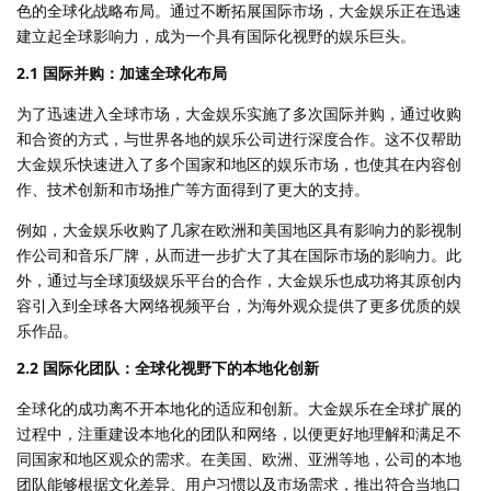
色的全球化战略布局。通过不断拓展国际市场，大金娱乐正在迅速
建立起全球影响力，成为一个具有国际化视野的娱乐巨头。
2.1 国际并购：加速全球化布局
为了迅速进入全球市场，大金娱乐实施了多次国际并购，通过收购
和合资的方式，与世界各地的娱乐公司进行深度合作。这不仅帮助
大金娱乐快速进入了多个国家和地区的娱乐市场，也使其在内容创
作、技术创新和市场推广等方面得到了更大的支持。
例如，大金娱乐收购了几家在欧洲和美国地区具有影响力的影视制
作公司和音乐厂牌，从而进一步扩大了其在国际市场的影响力。此
外，通过与全球顶级娱乐平台的合作，大金娱乐也成功将其原创内
容引入到全球各大网络视频平台，为海外观众提供了更多优质的娱
乐作品。
2.2 国际化团队：全球化视野下的本地化创新
全球化的成功离不开本地化的适应和创新。大金娱乐在全球扩展的
过程中，注重建设本地化的团队和网络，以便更好地理解和满足不
同国家和地区观众的需求。在美国、欧洲、亚洲等地，公司的本地
团队能够根据文化差异、用户习惯以及市场需求，推出符合当地口