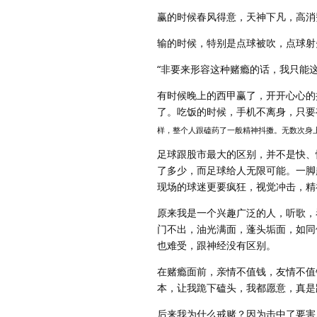
赢的时候春风得意，天神下凡，高消
输的时候，特别是点球被吹，点球射
“非要来形容这种赌瘾的话，我只能
有时候晚上的西甲赢了，开开心心的
了。吃饭的时候，手机不离身，只要
样，整个人跟磕药了一般精神抖擞。无数次身
足球跟股市最大的区别，并不是快、
了多少，而足球给人无限可能。一脚
现场的球迷更要疯狂，视觉冲击，精
原来我是一个兴趣广泛的人，听歌，
门不出，油光满面，蓬头垢面，如同
也难受，跟神经没有区别。
在赌瘾面前，亲情不值钱，友情不值
本，让我跪下磕头，我都愿意，真是
后来我为什么戒赌？因为击中了要害