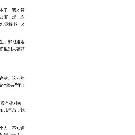
本了，我才肯
要害，那一次
拿到谅解书，才
生，都很难走
影里别人磕药
存款。这六年
估计还要5年才
，没有处对象，
怕几年后，我
个人，不知道
如我父母生