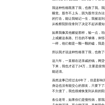
我这种性格既害了我，也救了我。我
睡觉。股市不上头，因为股市没办法
的打击，能让我铭记一生，我被送到
从检察院阶段拿到了决定不起诉通知
如果我像其他赌徒那样，输一点，坦
上戒赌这条路。打击的不够痛，体悟
一样，他们都是一颗一颗的磕，我是
所以我才说这种性格害了我，也救了
这六年，一直都在还亲戚的钱，网贷
下来，我也才还了24万，主要是疫
能还清。
虽然这事已经过去6年了，但是影响
身边也没有能交心的朋友，只要下了
不欠债了，我也很难恢复到从前的阳
各位老哥，如果你们是慢性病，那我
几年能还清，至少能还清，虽然我负