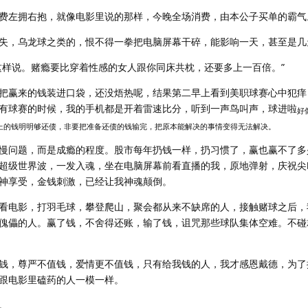
费左拥右抱，就像电影里说的那样，今晚全场消费，由本公子买单的霸气
失，乌龙球之类的，恨不得一拳把电脑屏幕干碎，能影响一天，甚至是几
这样说。赌瘾要比穿着性感的女人跟你同床共枕，还要多上一百倍。”
把赢来的钱装进口袋，还没焐热呢，结果第二早上看到美职球赛心中犯痒
有球赛的时候，我的手机都是开着雷速比分，听到一声鸟叫声，球进啦
好
上的钱明明够还债，非要把准备还债的钱输完，把原本能解决的事情变得无法解决。
慢问题，而是成瘾的程度。股市每年扔钱一样，扔习惯了，赢也赢不了多
超级世界波，一发入魂，坐在电脑屏幕前看直播的我，原地弹射，庆祝尖
神享受，金钱刺激，已经让我神魂颠倒。
看电影，打羽毛球，攀登爬山，聚会都从来不缺席的人，接触赌球之后，
傀儡的人。赢了钱，不舍得还账，输了钱，诅咒那些球队集体空难。不碰
钱，尊严不值钱，爱情更不值钱，只有给我钱的人，我才感恩戴德，为了
跟电影里磕药的人一模一样。
。