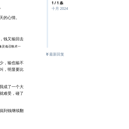
1
/
1
条
。
十月 2024
天的心情。
，钱又输回去
像灵魂召唤术一
最新回复
少，输也输不
叫，明显要比
我成了一个大
就难受，碰了
搞到钱继续翻