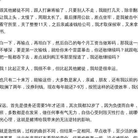
跟其他赌徒不同，跟人打麻将输了，只要别人不走，我能打几天，除非翻
让我上头，太慢了，周期太长了。最后挪用公款，差点坐牢，是我被击中
看守所里，关了整整11天，之后亲戚凑钱给公司，我才取保候审，又来
书。
白一下，再输点，再坦白下，然后自己的每个月工资当做筹码，那我这一
不够深，要是第一次输钱，就给你来个雷霆暴击，你还敢继续吗？就跟电
把一瓶都吞下去，差点就到阎王爷那里报道了，我还敢继续吗？
我！比起正常人，我很不幸，但比起其他赌徒，我却是很幸运。
也只有二十来万，能输这些，大多数是家人，亲戚，朋友，还有我以前的
情耽搁了两年，没挣到钱。现在每年能还7-9万，按照这样的还债效率，我
深远。首先是债务还需要5年才还清，其次我都32岁了，因为负债而自卑
班，多数都是在发呆，做任何事有气无力，自信心受到毁灭性打击，就哪
光心理，这就是赌博给我带来的无法逆转的影响。
就是急性病，过程的曲折不同，但结果一定相同。早点收手，至少活的像
债累累，这六年亲朋好友看我的变化，信誉也恢复一些，说点难听的，假