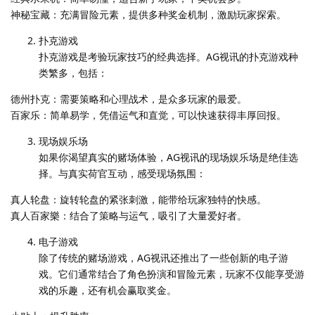
神秘宝藏：充满冒险元素，提供多种奖金机制，激励玩家探索。
扑克游戏
扑克游戏是考验玩家技巧的经典选择。AG视讯的扑克游戏种
类繁多，包括：
德州扑克：需要策略和心理战术，是众多玩家的最爱。
百家乐：简单易学，凭借运气和直觉，可以快速获得丰厚回报。
现场娱乐场
如果你渴望真实的赌场体验，AG视讯的现场娱乐场是绝佳选
择。与真实荷官互动，感受现场氛围：
真人轮盘：旋转轮盘的紧张刺激，能带给玩家独特的快感。
真人百家樂：结合了策略与运气，吸引了大量爱好者。
电子游戏
除了传统的赌场游戏，AG视讯还推出了一些创新的电子游
戏。它们通常结合了角色扮演和冒险元素，玩家不仅能享受游
戏的乐趣，还有机会赢取奖金。