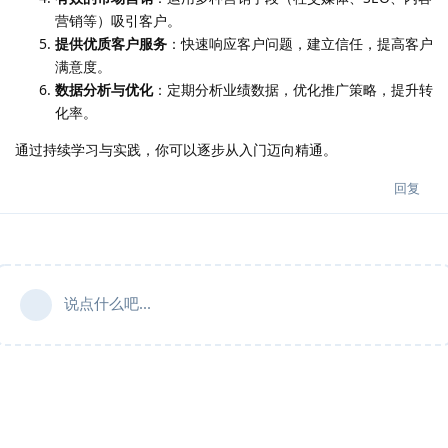
营销等）吸引客户。
提供优质客户服务
：快速响应客户问题，建立信任，提高客户
满意度。
数据分析与优化
：定期分析业绩数据，优化推广策略，提升转
化率。
通过持续学习与实践，你可以逐步从入门迈向精通。
回复
说点什么吧...