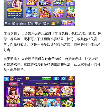
体育竞猜： 大金娱乐允许玩家进行体育竞猜，包括足球、篮球、网
球、赛马等。玩家可以下注预测比赛结果，比分，或其他相关赛
事，以赢取奖金。这是一种受欢迎的娱乐方式，特别是对于体育爱
好者。
电子游戏： 大金娱乐提供各种电子游戏，包括老虎机、扑克游戏、
彩票游戏等。这些游戏具有多样的主题和玩法，让玩家享受不同种
类的电子娱乐。