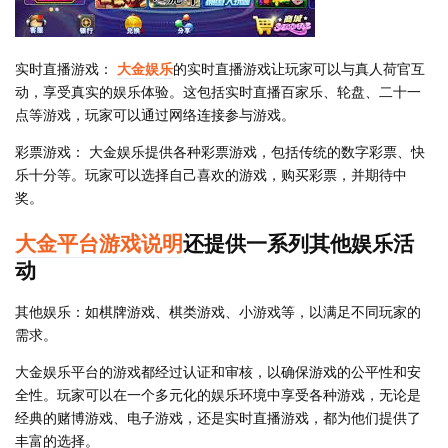
实时直播游戏：
大金娱乐
的实时直播游戏让玩家可以与真人荷官互
动，享受真实的娱乐体验。这包括实时直播百家乐、轮盘、二十一
点等游戏，玩家可以通过网络连接参与游戏。
彩票游戏： 大金娱乐提供各种彩票游戏，包括传统的数字彩票、快
乐十分等。玩家可以选择自己喜欢的游戏，购买彩票，并期待中
奖。
大金平台游戏说明
还提供一系列其他娱乐活
动
其他娱乐：如棋牌游戏、棋类游戏、小游戏等，以满足不同玩家的
需求。
大金娱乐平台的游戏都经过认证和审核，以确保游戏的公平性和安
全性。玩家可以在一个多元化的娱乐环境中享受各种游戏，无论是
经典的赌博游戏、电子游戏，还是实时直播游戏，都为他们提供了
丰富的选择。